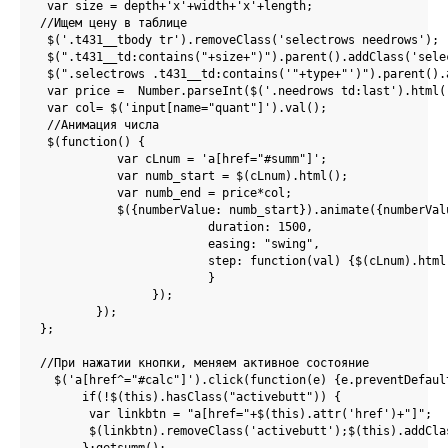
 var size = depth+'х'+width+'х'+length;

//Ищем цену в таблице

 $('.t431__tbody tr').removeClass('selectrows needrows');

 $(".t431__td:contains("+size+")").parent().addClass('selec
 $(".selectrows .t431__td:contains('"+type+"')").parent().a
 var price =  Number.parseInt($('.needrows td:last').html()
 var col= $('input[name="quant"]').val();

 //Анимация числа

 $(function() {

	   var cLnum = 'a[href="#summ"]';

	   var numb_start = $(cLnum).html();

	   var numb_end = price*col;

	   $({numberValue: numb_start}).animate({numberValue: numb_end}, {

			duration: 1500, 

			easing: "swing",

			step: function(val) {$(cLnum).html(Math.ceil(val)); 

			}

		});

	});   

};

//При нажатии кнопки, меняем активное состояние  

  $('a[href^="#calc"]').click(function(e) {e.preventDefault
      if(!$(this).hasClass("activebutt")) {

       var linkbtn = "a[href="+$(this).attr('href')+"]";

       $(linkbtn).removeClass('activebutt');$(this).addClas