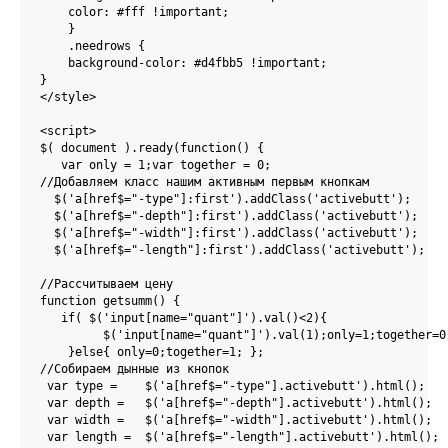
    color: #fff !important;

    }

    .needrows {

    background-color: #d4fbb5 !important;

}  

</style>

<script>

$( document ).ready(function() {

   var only = 1;var together = 0;

//Добавляем класс нашим активным первым кнопкам  

  $('a[href$="-type"]:first').addClass('activebutt');

  $('a[href$="-depth"]:first').addClass('activebutt');

  $('a[href$="-width"]:first').addClass('activebutt');

  $('a[href$="-length"]:first').addClass('activebutt');

//Рассчитываем цену

function getsumm() {

   if( $('input[name="quant"]').val()<2){

         $('input[name="quant"]').val(1);only=1;together=0;
    }else{ only=0;together=1; };

//Собираем дынные из кнопок

 var type =    $('a[href$="-type"].activebutt').html();

 var depth =   $('a[href$="-depth"].activebutt').html();

 var width =   $('a[href$="-width"].activebutt').html();

 var length =  $('a[href$="-length"].activebutt').html();
