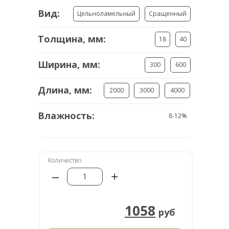
Вид:
Цельноламельный
Сращенный
Толщина, мм:
18
40
Ширина, мм:
300
600
Длина, мм:
2000
3000
4000
Влажность:
8-12%
Количество
–
+
1058
руб