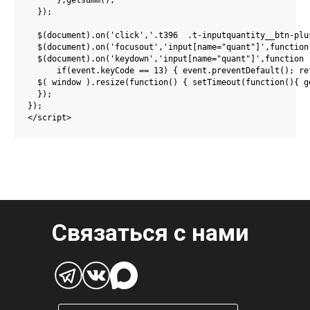
      };getsumm();

  });

  $(document).on('click','.t396  .t-inputquantity__btn-plu
  $(document).on('focusout','input[name="quant"]',function 
  $(document).on('keydown','input[name="quant"]',function (
      if(event.keyCode == 13) { event.preventDefault(); re
  $( window ).resize(function() { setTimeout(function(){ ge
  });

}); 

</script>
Связаться с нами