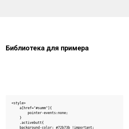
Библиотека для примера
<style> 

    a[href="#summ"]{

        pointer-events:none;

    }

    .activebutt{

    background-color: #72b73b !important;
