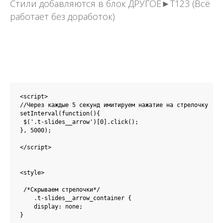
Стили добавляются в блок ДРУГОЕ►Т123 (Всё
работает без доработок)
<script>

//Через каждые 5 секунд имитируем нажатие на стрелочку

setInterval(function(){

 $('.t-slides__arrow')[0].click();

}, 5000);

</script>

<style>

 /*Скрываем стрелочки*/

    .t-slides__arrow_container {

    display: none;

}  
