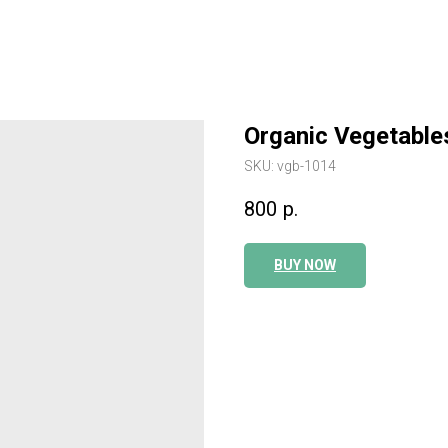
Organic Vegetable
SKU:
vgb-1014
800
р.
BUY NOW