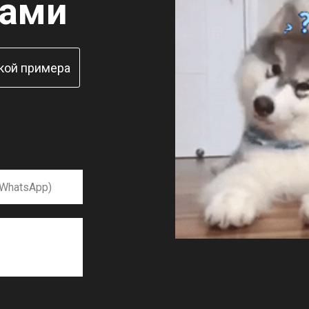
нами
кой примера