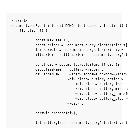
<script>

document.addEventListener("DOMContentLoaded", function() {

    (function () {

            const maxSize=15; 

            const pribor =  document.querySelector('input[n
            let cartwin =  document.querySelector('.t706__c
            if(cartwin==null) cartwin =  document.querySel
            const div = document.createElement("div");

            div.className = "cutlery_wrapper";

            div.innerHTML = `<span>Столовые приборы</span>

                            <div class="cutlery_action">

                                <div class="cutlery_icon sh
                                <div class="cutlery_minus">
                                <div class="cutlery_num">1<
                                <div class="cutlery_plus"><
                            </div>`;

            cartwin.prepend(div);   

            let cutleryIcon = document.querySelector(".cutl