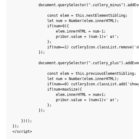
            document.querySelector(".cutlery_minus").addEv
                const elem = this.nextElementSibling;

                let num = Number(elem.innerHTML);

                if(num>0){

                    elem.innerHTML = num-1;

                    pribor.value = (num-1)+' шт';

                };

                if(num==1) cutleryIcon.classList.remove('sh
            });

            document.querySelector(".cutlery_plus").addEve
                const elem = this.previousElementSibling;

                let num = Number(elem.innerHTML);

                if(num==0) cutleryIcon.classList.add('show_
                if(num<maxSize){

                    elem.innerHTML = num+1;

                    pribor.value = (num+1)+' шт';  

                };

            });

    })();    

});    

</script>
