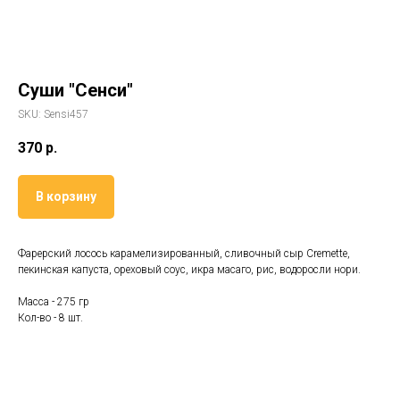
Суши "Сенси"
SKU: Sensi457
370
р.
В корзину
Фарерский лосось карамелизированный, сливочный сыр Cremette,
пекинская капуста, ореховый соус, икра масаго, рис, водоросли нори.
Масса - 275 гр
Кол-во - 8 шт.