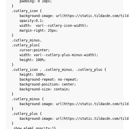
    padding: 0 10px;

}

.cutlery_icon {

    background-image: url(https://static.tildacdn.com/tild
    opacity:0.1;

    width:  var(--cutlery-icon-width);

    margin-right: 25px;

}

.cutlery_minus,

.cutlery_plus{

    cursor:pointer;

    width: var(--cutlery-plus-minus-width);

    height: 100%;

}

.cutlery_icon , .cutlery_minus, .cutlery_plus {

    height: 100%;

    background-repeat: no-repeat;

    background-position: center;

    background-size: contain;

}

.cutlery_minus {

    background-image: url(https://static.tildacdn.com/tild
}

.cutlery_plus {

    background-image: url(https://static.tildacdn.com/tild
}

.show_elem{ opacity:1}
