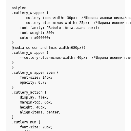
<style>

.cutlery_wrapper {

     --cutlery-icon-width: 30px;  /*Ширина иконки вилка/лож
     --cutlery-plus-minus-width: 25px;  /*Ширина иконки плю
    font-family: 'Roboto',Arial,sans-serif;

    font-weight: 300;

    color: #000000;

}

@media screen and (max-width:680px){

.cutlery_wrapper {

    --cutlery-plus-minus-width: 40px;  /*Ширина иконки плюс
}    

}

.cutlery_wrapper span {

    font-size: 14px;

    opacity: 0.7;

}

.cutlery_action {

    display: flex;

    margin-top: 6px;

    height: 40px;

    align-items: center;

}

.cutlery_num {

    font-size: 20px;
