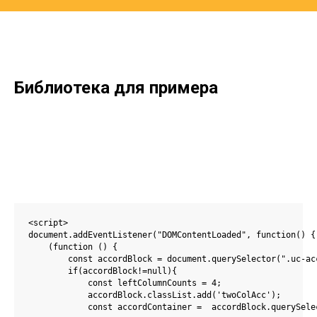
Библиотека для примера
<script>

document.addEventListener("DOMContentLoaded", function() {

    (function () {

        const accordBlock = document.querySelector(".uc-acc
        if(accordBlock!=null){

            const leftColumnCounts = 4;

            accordBlock.classList.add('twoColAcc');

            const accordContainer =  accordBlock.querySelec