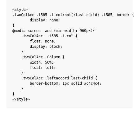
<style>

.twoColAcc .t585 .t-col:not(:last-child) .t585__border {

        display: none;

}

@media screen  and (min-width: 960px){

    .twoColAcc  .t585 .t-col {

        float: none;

        display: block;

    }

    .twoColAcc .Column {

        width: 50%;

        float: left;

    }

    .twoColAcc .leftaccord:last-child {

        border-bottom: 1px solid #c4c4c4;

    }

}

</style>