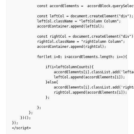
            const accordElements =  accordBlock.querySelect
            const leftCol = document.createElement("div");

            leftCol.className = "leftColumn Column";

            accordContainer.append(leftCol);

            const rightCol = document.createElement("div");
            rightCol.className = "rightColumn Column";

            accordContainer.append(rightCol);

            for(let i=0; i<accordElements.length; i++){

                if(i<leftColumnCounts){

                    accordElements[i].classList.add('leftac
                    leftCol.append(accordElements[i]);

                }else{

                    accordElements[i].classList.add('righta
                    rightCol.append(accordElements[i]);

                };

            };

        };

    })();    

});    

</script>
