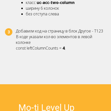
класс
uc-acc-two-column
ширину 6 колонок
без отступа слева
Добавили код на страницу в блок Другое - Т123
3
В коде указали кол-во элементов в левой
колонке
const leftColumnCounts =
4
;
Mo-ti Level Up