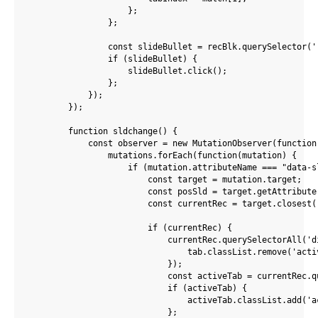
                    };

                };

                const slideBullet = recBlk.querySelector('
                if (slideBullet) {

                    slideBullet.click();

                };

            });

        });

        function sldchange() {

            const observer = new MutationObserver(function(
                mutations.forEach(function(mutation) {

                    if (mutation.attributeName === "data-sl
                        const target = mutation.target;

                        const posSld = target.getAttribute(
                        const currentRec = target.closest('
                        if (currentRec) {

                            currentRec.querySelectorAll('d
                                tab.classList.remove('activ
                            });

                            const activeTab = currentRec.q
                            if (activeTab) {

                                activeTab.classList.add('ac
                            };
