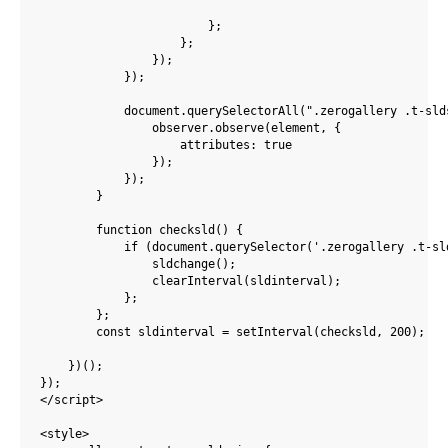
                        };

                    };

                });

            });

            document.querySelectorAll(".zerogallery .t-sld
                observer.observe(element, {

                    attributes: true

                });

            });

        }

        function checksld() {

            if (document.querySelector('.zerogallery .t-sld
                sldchange();

                clearInterval(sldinterval);

            };

        };

        const sldinterval = setInterval(checksld, 200);

    })();    

});    

</script>

<style>
