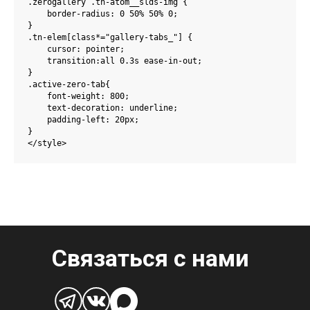
.zerogallery .tn-atom__slds-img {

    border-radius: 0 50% 50% 0;

}    

.tn-elem[class*="gallery-tabs_"] {

    cursor: pointer;

    transition:all 0.3s ease-in-out;

}

.active-zero-tab{

    font-weight: 800;

    text-decoration: underline;

    padding-left: 20px;

}

</style>
Связаться с нами