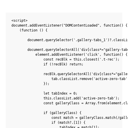
<script>

document.addEventListener("DOMContentLoaded", function() {

    (function () {

        document.querySelector('.gallery-tabs_1')?.classLi
        document.querySelectorAll('div[class*="gallery-tab
            element.addEventListener('click', function() {

                const recBlk = this.closest('.t-rec');

                if (!recBlk) return;

                recBlk.querySelectorAll('div[class*="galle
                    tab.classList.remove('active-zero-tab')
                });

                let tabIndex = 0;

                this.classList.add('active-zero-tab');

                const galleryClass = Array.from(element.cl
                if (galleryClass) {

                    const match = galleryClass.match(/galle
                    if (match?.[1]) {

                        tabIndex = match[1];
