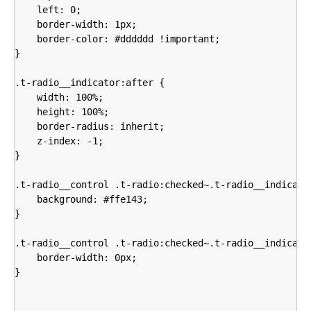
    left: 0;

    border-width: 1px;

    border-color: #dddddd !important;

}

.t-radio__indicator:after {

    width: 100%;

    height: 100%;

    border-radius: inherit;

    z-index: -1;

}

.t-radio__control .t-radio:checked~.t-radio__indicator
    background: #ffe143;

}

.t-radio__control .t-radio:checked~.t-radio__indicator
    border-width: 0px;

}    
