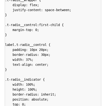
.t-radio__wrapper {

    display: flex;

    justify-content: space-between;

}

.t-radio__control:first-child {

    margin-top: 0;

}

label.t-radio__control {

    padding: 10px 20px;

    border-radius: 30px;

    width: 37%;

    text-align: center;

}

.t-radio__indicator {

    width: 100%;

    height: 100%;

    border-radius: inherit;

    position: absolute;

    top: 0;
