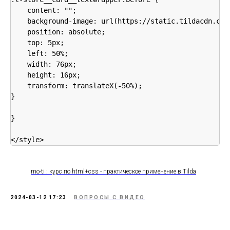
    content: "";

    background-image: url(https://static.tildacdn.com
    position: absolute;

    top: 5px;

    left: 50%;

    width: 76px;

    height: 16px;

    transform: translateX(-50%);

}

}

</style>
mo-ti : курс по html+css - практическое применение в Tilda
2024-03-12 17:23
ВОПРОСЫ С ВИДЕО