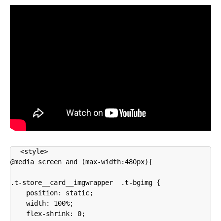
<style>

@media screen and (max-width:480px){

.t-store__card__imgwrapper  .t-bgimg {

    position: static;

    width: 100%;

    flex-shrink: 0;
