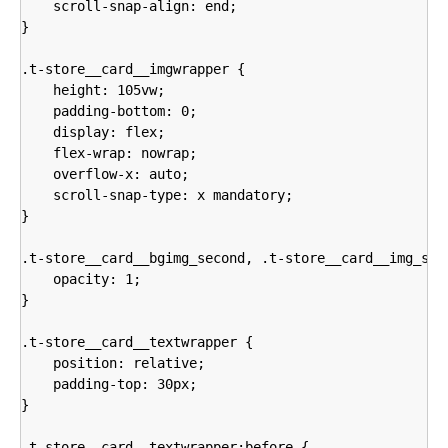
    scroll-snap-align: end;

}

.t-store__card__imgwrapper {

    height: 105vw;

    padding-bottom: 0;

    display: flex;

    flex-wrap: nowrap;

    overflow-x: auto;

    scroll-snap-type: x mandatory;

}

.t-store__card__bgimg_second, .t-store__card__img_seco
    opacity: 1;

}

.t-store__card__textwrapper {

    position: relative;

    padding-top: 30px;

}

.t-store__card__textwrapper:before {
