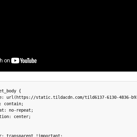
t_body {

e: url(https://static.tildacdn.com/tild6137-6130-4836-b93
 contain;

at: no-repeat;

tion: center;

r: transparent !important;
