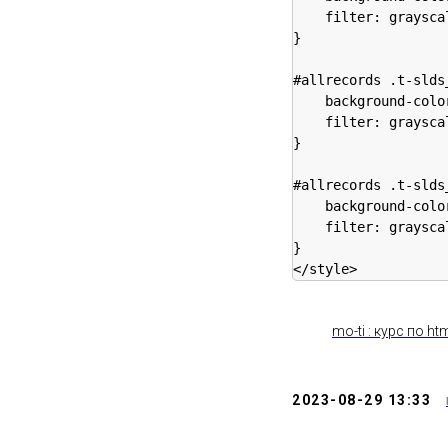
    filter: grayscal
}

#allrecords .t-slds
    background-colo
    filter: grayscal
}

#allrecords .t-slds
    background-colo
    filter: grayscal
}

</style>
mo-ti : курс по h
2023-08-29 13:33