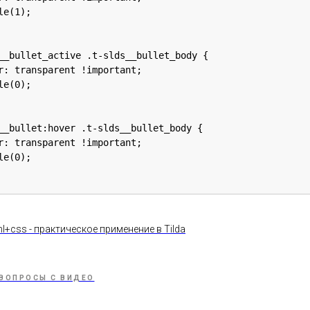
e(1);

__bullet_active .t-slds__bullet_body {

r: transparent !important;

e(0);

__bullet:hover .t-slds__bullet_body {

r: transparent !important;

e(0);

tml+css - практическое применение в Tilda
ВОПРОСЫ С ВИДЕО