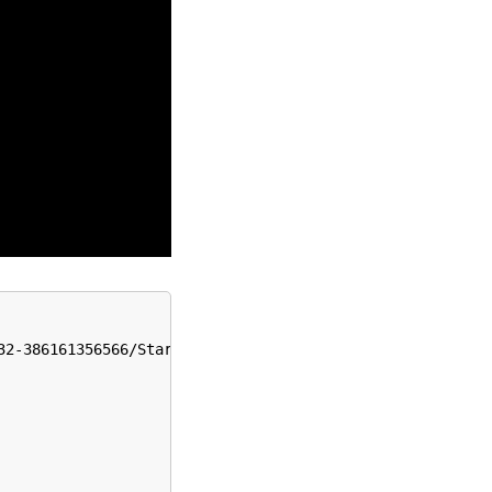
2-386161356566/Star_3_1.svg);
