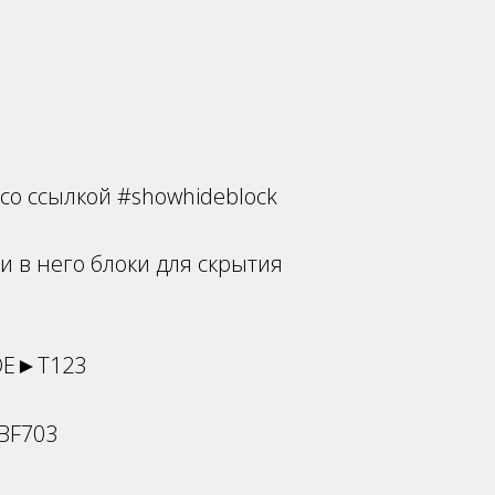
со ссылкой #showhideblock
и в него блоки для скрытия
ГОЕ►Т123
BF703