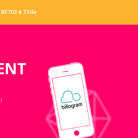
BF703 в Tilda
ENT
l