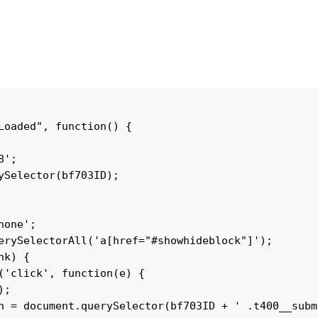
Loaded", function() {

';

Selector(bf703ID);

one';

erySelectorAll('a[href="#showhideblock"]');

k) {

('click', function(e) {

;

n = document.querySelector(bf703ID + ' .t400__submi