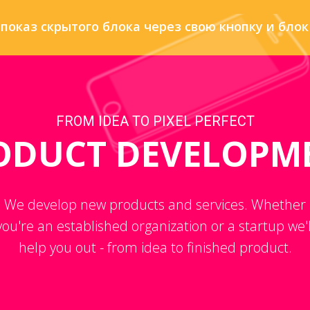
показ скрытого блока через свою кнопку и блок 
FROM IDEA TO PIXEL PERFECT
ODUCT DEVELOPM
We develop new products and services. Whether
you're an established organization or a startup we'l
help you out - from idea to finished product.