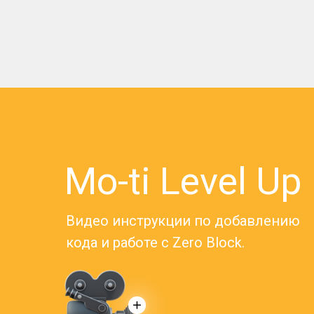
Mo-ti Level Up
Видео инструкции по добавлению
кода и работе с Zero Block.