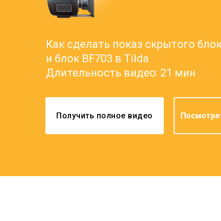
Как сделать показ скрытого блок
и блок BF703 в Tilda
Длительность видео: 21 мин
Посмотрет
Получить полное видео