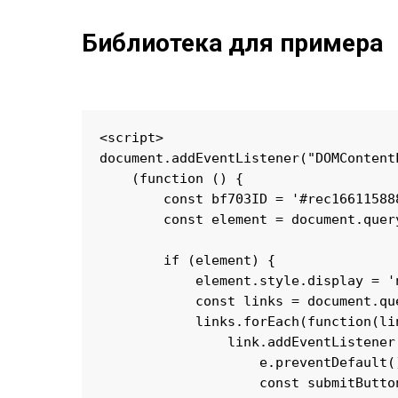
Библиотека для примера
<script>

document.addEventListener("DOMContent
    (function () {

        const bf703ID = '#rec166115888
        const element = document.query
        if (element) {

            element.style.display = 'n
            const links = document.qu
            links.forEach(function(lin
                link.addEventListener
                    e.preventDefault()
                    const submitButto