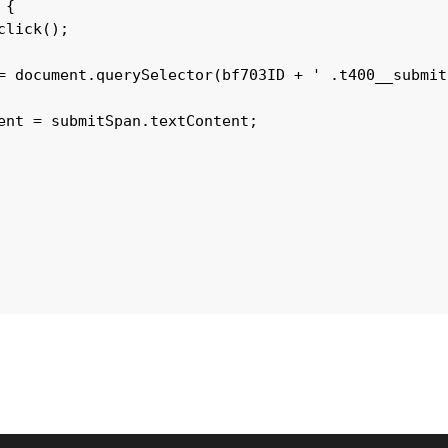
{

lick();

= document.querySelector(bf703ID + ' .t400__submit 
ent = submitSpan.textContent;
