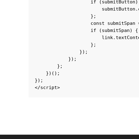
                    if (submitButton) 
                        submitButton.c
                    };

                    const submitSpan 
                    if (submitSpan) {

                        link.textCont
                    };

                });

            });

        };

    })();    

});    

</script>