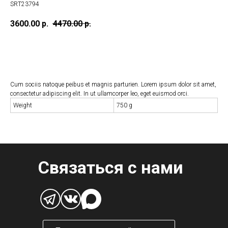
SRT23794
3600.00
р.
4470.00
р.
BUY NOW
Cum sociis natoque peibus et magnis parturien. Lorem ipsum dolor sit amet,
consectetur adipiscing elit. In ut ullamcorper leo, eget euismod orci.
Weight
750 g
Связаться с нами