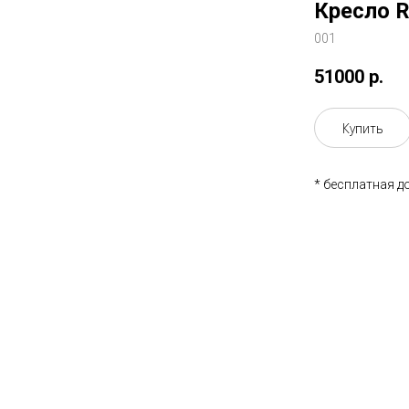
Кресло R
001
51000
р.
Купить
* бесплатная д