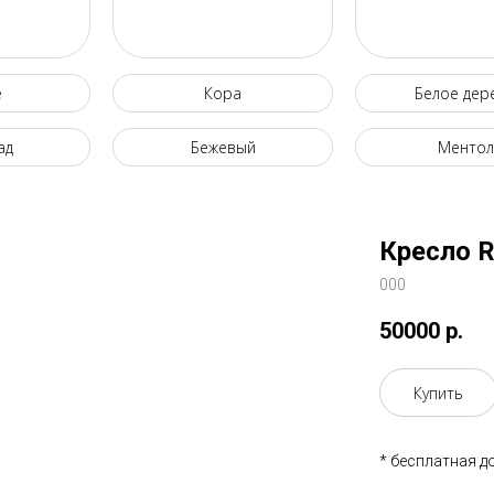
е
Кора
Белое дер
ад
Бежевый
Ментол
Кресло R
000
50000
р.
Купить
* бесплатная д