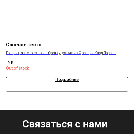
Слоёное тесто
Др
Говорят, что это тесто изобрел художник из Франции Клод Лоренн.
Пож
м
Слоеное тесто или слойка подходит для приготовления булок, самсы,
дли
15
р.
10.
тортов, например, знаменитый торт Наполеон.
отм
Out of stock
Подробнее
Связаться с нами