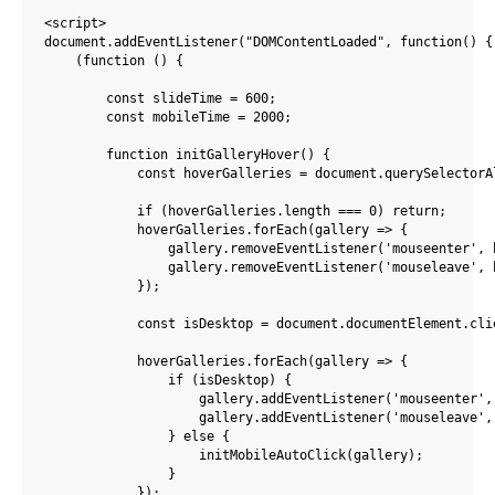
<script>

document.addEventListener("DOMContentLoaded", function() {

    (function () {

        const slideTime = 600;

        const mobileTime = 2000;

        function initGalleryHover() {

            const hoverGalleries = document.querySelectorAl
            if (hoverGalleries.length === 0) return;

            hoverGalleries.forEach(gallery => {

                gallery.removeEventListener('mouseenter', h
                gallery.removeEventListener('mouseleave', h
            });

            const isDesktop = document.documentElement.clie
            hoverGalleries.forEach(gallery => {

                if (isDesktop) {

                    gallery.addEventListener('mouseenter', 
                    gallery.addEventListener('mouseleave', 
                } else {

                    initMobileAutoClick(gallery);

                }

            });
