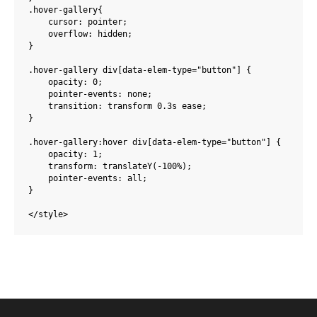
.hover-gallery{

    cursor: pointer;

    overflow: hidden;

}

.hover-gallery div[data-elem-type="button"] {

    opacity: 0;

    pointer-events: none;

    transition: transform 0.3s ease;

}

.hover-gallery:hover div[data-elem-type="button"] {

    opacity: 1;

    transform: translateY(-100%);

    pointer-events: all;

}

</style>