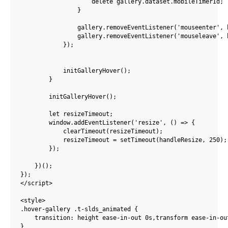
                    delete gallery.dataset.mobileTimerId;

                }

                gallery.removeEventListener('mouseenter', h
                gallery.removeEventListener('mouseleave', h
            });

            initGalleryHover();

        }

        initGalleryHover();

        let resizeTimeout;

        window.addEventListener('resize', () => {

            clearTimeout(resizeTimeout);

            resizeTimeout = setTimeout(handleResize, 250); 
        });  

    })();    

});    

</script>

<style>

.hover-gallery .t-slds_animated {

    transition: height ease-in-out 0s,transform ease-in-out
}
