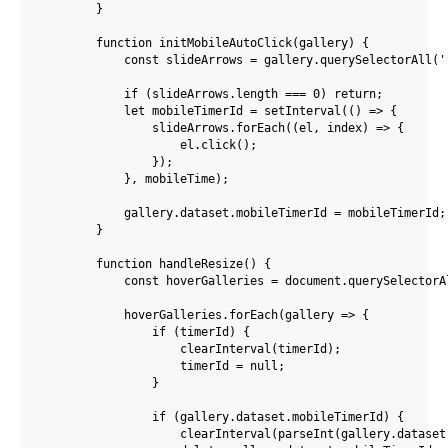
        }

        function initMobileAutoClick(gallery) {

            const slideArrows = gallery.querySelectorAll('.
            if (slideArrows.length === 0) return;

            let mobileTimerId = setInterval(() => {

                slideArrows.forEach((el, index) => {

                    el.click();

                });

            }, mobileTime);

            gallery.dataset.mobileTimerId = mobileTimerId;

        }

        function handleResize() {

            const hoverGalleries = document.querySelectorAl
            hoverGalleries.forEach(gallery => {

                if (timerId) {

                    clearInterval(timerId);

                    timerId = null;

                }

                if (gallery.dataset.mobileTimerId) {

                    clearInterval(parseInt(gallery.dataset.