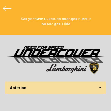
Как увеличить кол-во вкладок в меню
ME602 для Tilda