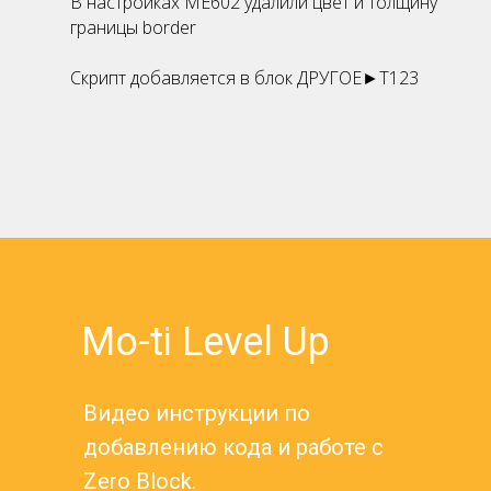
В настройках ME602 удалили цвет и толщину
границы border
Скрипт добавляется в блок ДРУГОЕ►Т123
Mo-ti Level Up
Видео инструкции по
добавлению кода и работе с
Zero Block.