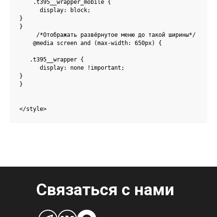
    .t395__wrapper_mobile {

      display: block;

}     

}

     /*Отображать развёрнутое меню до такой ширины*/

    @media screen and (max-width: 650px) {

   .t395__wrapper {

      display: none !important;

}     

}

</style>
Связаться с нами