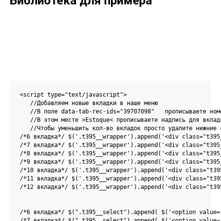
Библиотека для примера
<script type="text/javascript">

   //Добавляем новые вкладки в наше меню

   //В поле data-tab-rec-ids="39707098"   прописываете ном
   //В этом месте >Estoque< прописываете надпись для вкладк
   //Чтобы уменьшить кол-во вкладок просто удалите нижние с
/*6 вкладка*/ $('.t395__wrapper').append('<div class="t395
/*7 вкладка*/ $('.t395__wrapper').append('<div class="t395
/*8 вкладка*/ $('.t395__wrapper').append('<div class="t395
/*9 вкладка*/ $('.t395__wrapper').append('<div class="t395
/*10 вкладка*/ $('.t395__wrapper').append('<div class="t39
/*11 вкладка*/ $('.t395__wrapper').append('<div class="t39
/*12 вкладка*/ $('.t395__wrapper').append('<div class="t39
/*6 вкладка*/ $(".t395__select").append( $('<option value=
/*7 вкладка*/ $(".t395__select").append( $('<option value=