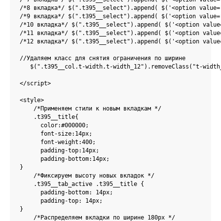
/*8 вкладка*/ $(".t395__select").append( $('<option value=
/*9 вкладка*/ $(".t395__select").append( $('<option value=
/*10 вкладка*/ $(".t395__select").append( $('<option value
/*11 вкладка*/ $(".t395__select").append( $('<option value
/*12 вкладка*/ $(".t395__select").append( $('<option value
//Удаляем класс для снятия ограничения по ширине

   $(".t395__col.t-width.t-width_12").removeClass("t-width_
</script>

<style>

    /*Применяем стили к новым вкладкам */

    .t395__title{

      color:#000000;

      font-size:14px;

      font-weight:400;

      padding-top:14px;

      padding-bottom:14px;  

}     

    /*Фиксируем высоту новых вкладок */

    .t395__tab_active .t395__title {

      padding-bottom: 14px;

      padding-top: 14px;

}

    /*Распределяем вкладки по ширине 180px */
