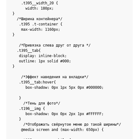
    .t395__width_20 {

      width: 180px;

}

  /*Ширина контейнера*/

   .t395 .t-container {

    max-width: 1160px;

}

   /*Привязка слева друг от друга */

  .t395__tab{ 

   display: inline-block;      

   outline: 1px solid #000;

}

    /*Эффект наведения на вкладки*/

   .t395__tab:hover{

      box-shadow: 0px 1px 5px 0px #000000;	

   }

     /*Тень для фото*/

   .t196__img {

      box-shadow: 0px 0px 2px 1px #FFFFFF;

   }

     /*Отображать свёрнутое меню до такой ширины*/

    @media screen and (max-width: 650px) {
