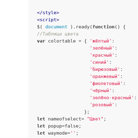
</
style
>
<
script
>
$( 
document
 ).ready(
function
(
) 
//Таблица цвета
var
 colortable = { 
'жёлтый'
:        
'зелёный'
:       
'красный'
:       
'синий'
:         
'бирюзовый'
:     
'оранжевый'
:     
'фиолетовый'
:    
'чёрный'
:        
'зелёно-красный'
:
'розовый'
:       
let
 nameofselect= 
"Цвет"
let
 popup=
false
let
 waymode=
''