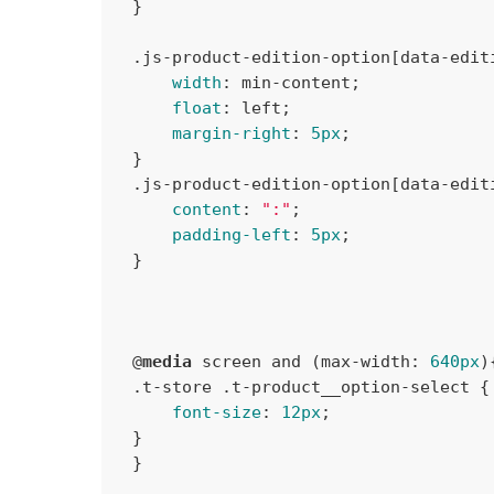
}
.js-product-edition-option
[data-edit
width
:
 min-content
;

float
:
 left
;

margin-right
:
5px
;

}
.js-product-edition-option
[data-edit
content
:
":"
;

padding-left
:
5px
;

}
@
media
 screen and (max-width: 
640px
)
.t-store
.t-product__option-select
{

font-size
:
12px
;

}
}
