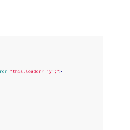
ror
=
"this.loaderr='y';"
>