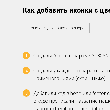
Как добавить иконки с цве
Помочь с установкой примера
Создали блок с товарами ST305N
1
Создали у каждого товара свойс
2
наименованиями (скрин ниже)
Добавили код в head или footer 
3
В коде прописали название наше
.js-product-edition-option[data-edi