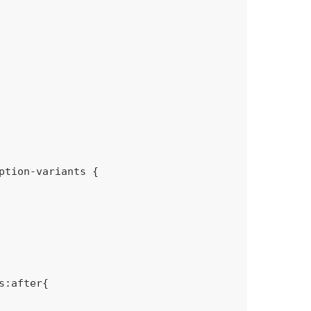
ption-variants
{

s
:after
{
