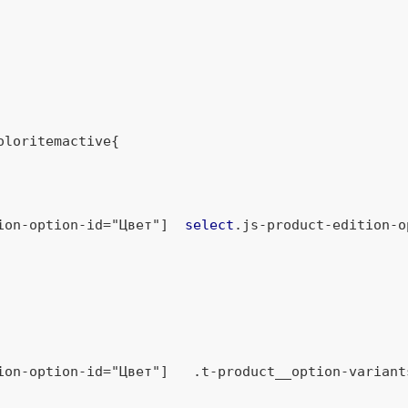
oloritemactive
{

ion-option-id="Цвет"]
select
.js-product-edition-o
ion-option-id="Цвет"]
.t-product__option-variant