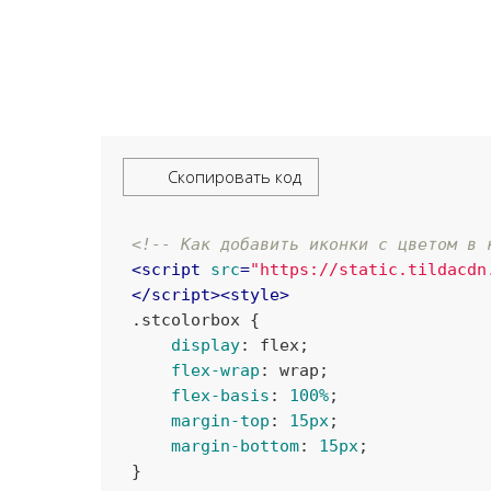
Скопировать код
<!-- Как добавить иконки с цветом в 
<
script
src
=
"https://static.tildacdn
</
script
>
<
style
>
.stcolorbox
{

display
:
 flex
;

flex-wrap
:
 wrap
;

flex-basis
:
100%
;

margin-top
:
15px
;

margin-bottom
:
15px
;

}