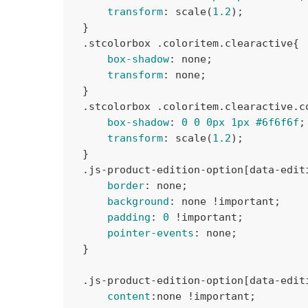
transform
:
scale
(
1.2
)
;

}
.stcolorbox
.coloritem
.clearactive
{

box-shadow
:
 none
;

transform
:
 none
;

}
.stcolorbox
.coloritem
.clearactive
.c
box-shadow
:
0
0
0px
1px
#6f6f6f
;

transform
:
scale
(
1.2
)
;

}
.js-product-edition-option
[data-edit
border
:
 none
;

background
:
 none 
!important
;

padding
:
0
!important
;

pointer-events
:
 none
;

}
.js-product-edition-option
[data-edit
content
:
none 
!important
;
