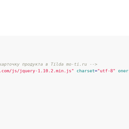
карточку продукта в Tilda mo-ti.ru -->
.com/js/jquery-1.10.2.min.js"
charset
=
"utf-8"
oner