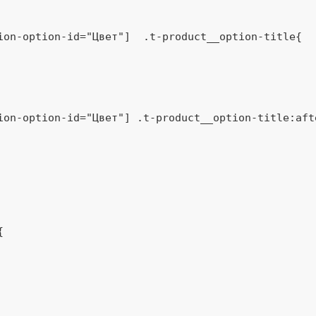
ion-option-id="Цвет"]
.t-product__option-title
{

ion-option-id="Цвет"]
.t-product__option-title
:aft