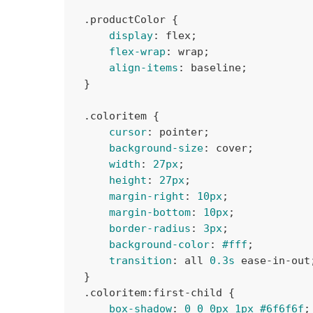
.productColor
{

display
:
 flex
;

flex-wrap
:
 wrap
;

align-items
:
 baseline
;

}
.coloritem
{

cursor
:
 pointer
;

background-size
:
 cover
;

width
:
27px
;

height
:
27px
;

margin-right
:
10px
;

margin-bottom
:
10px
;

border-radius
:
3px
;

background-color
:
#fff
;

transition
:
 all 
0.3s
 ease-in-out
;
}
.coloritem
:first-child
{

box-shadow
:
0
0
0px
1px
#6f6f6f
;
