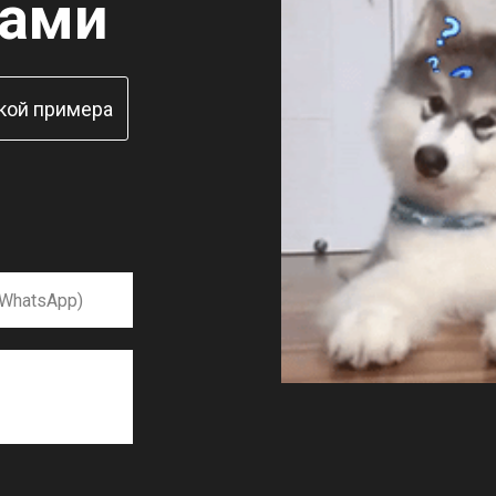
нами
кой примера