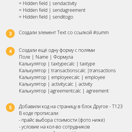
= Hidden field | sendactivity
= Hidden field | sendagreement
= Hidden field | senditogo
Создали элемент Text со ссылкой #summ
3
Создали ещё одну форму с полями
4
Поле | Name | Формула
Калькулятор | taxtypecalc | taxtype
Калькулятор | transactionscalc |transactions
Калькулятор | employeecalc | employee
Калькулятор | activitycalc | activity
Калькулятор |agreementcalc | agreement
Добавили код на страницу в блок Другое - Т123
5
В коде прописали:
- прайс выбора стоимости (фото ниже)
- условие на кол-во сотрудников