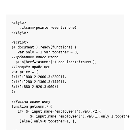
<style> 

    .itsumm{pointer-events:none}

</style>

<script>

$( document ).ready(function() {

   var only = 1;var together = 0;

//Добавляем класс итого  

  $('a[href="#summ"]').addClass('itsumm');

//Создаём прайс цен

var price = {

1:[{1:1800,2:2000,3:2200}],

2:[{1:1280,2:1360,3:1440}],

3:[{1:880,2:920,3:960}]

};

//Рассчитываем цену

function getsumm() {

   if( $('input[name="employee"]').val()<2){

         $('input[name="employee"]').val(1);only=1;together
    }else{ only=0;together=1; };
