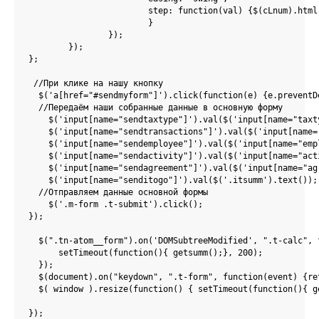
			step: function(val) {$(cLnum).html(Math.ceil(val)); 

			}

		});

	});   

};

 //При клике на нашу кнопку

  $('a[href="#sendmyform"]').click(function(e) {e.preventDe
  //Передаём наши собранные данные в основную форму  

    $('input[name="sendtaxtype"]').val($('input[name="taxt
    $('input[name="sendtransactions"]').val($('input[name=
    $('input[name="sendemployee"]').val($('input[name="emp
    $('input[name="sendactivity"]').val($('input[name="act
    $('input[name="sendagreement"]').val($('input[name="ag
    $('input[name="senditogo"]').val($('.itsumm').text());
  //Отправляем данные основной формы

    $('.m-form .t-submit').click();

});

  $(".tn-atom__form").on('DOMSubtreeModified', ".t-calc", f
      setTimeout(function(){ getsumm();}, 200);

  });

  $(document).on("keydown", ".t-form", function(event) {re
  $( window ).resize(function() { setTimeout(function(){ ge
}); 
