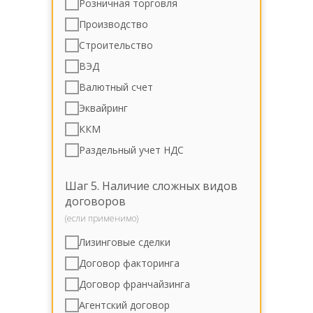
Розничная торговля
Производство
Строительство
ВЭД
Валютный счет
taxtypecalc
1
Эквайринг
ККМ
transactionscalc
Раздельный учет НДС
10
employeecalc
Шаг 5. Наличие сложных видов
1
договоров
(если применимо)
activitycalc
0
Лизинговые сделки
Договор факторинга
agreementcalc
Договор франчайзинга
0
Агентский договор