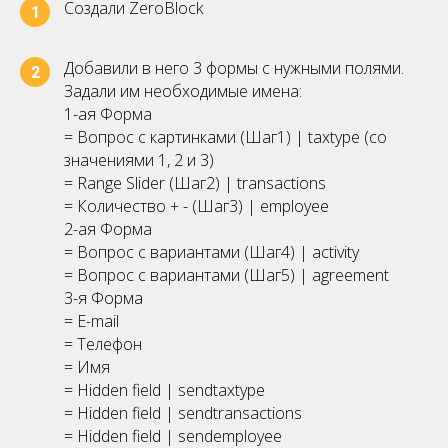
Создали ZeroBlock
1
Добавили в него 3 формы с нужными полями.
2
Задали им необходимые имена:
1-ая Форма
= Вопрос с картинками (Шаг1) | taxtype (со
значениями 1, 2 и 3)
= Range Slider (Шаг2) | transactions
= Количество + - (Шаг3) | employee
2-ая Форма
= Вопрос с вариантами (Шаг4) | activity
= Вопрос с вариантами (Шаг5) | agreement
3-я Форма
= E-mail
= Телефон
= Имя
= Hidden field | sendtaxtype
= Hidden field | sendtransactions
= Hidden field | sendemployee