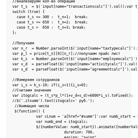
//Анализируем кол-во операций

var t_s  = $('input[name="transactionscalc"]').val();var t_
switch (true) {

  case t_s <= 300 :  t_n=1;  break;

  case t_s <= 650 :  t_n=2;  break;

  case t_s >  650 :  t_n=3; break;

};

//Получаем

var n_r  = Number.parseInt($('input[name="taxtypecalc"]').
var p_l = price[t_n][0][n_r];//получаем прайс лист

var k_s  = Number.parseInt($('input[name="employeecalc"]')
var v_d  = parseFloat($('input[name="activitycalc"]').val()
var s_d  = parseFloat($('input[name="agreementcalc"]').val
//Измеряем сотрудников

var i_s = k_s-10; if(i_s<1){i_s=0};

//Cчитаем значение

var itogcalc = (t_s*p_l*(1+v_d+s_d)+6000*i_s).toFixed();

//$('.itsumm').text(itogcalc+' руб.');

 //Анимация числа

 $(function() {

	   var cLnum = 'a[href="#summ"]';var numb_start = $(cLnum).html();

	   var numb_end = itogcalc;

	   $({numberValue: numb_start}).animate({numberValue: numb_end}, {

			duration: 700, 

			easing: "swing",
