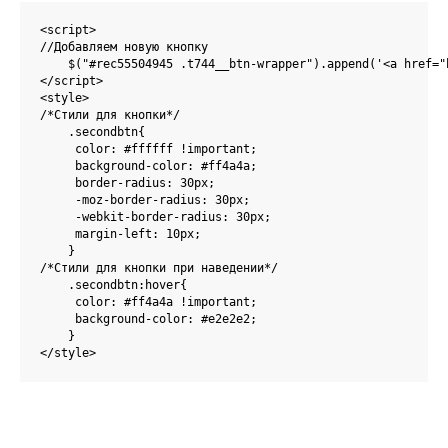
<script>

//Добавляем новую кнопку 

    $("#rec55504945 .t744__btn-wrapper").append('<a href="
</script>

<style>

/*Стили для кнопки*/

    .secondbtn{

     color: #ffffff !important;

     background-color: #ff4a4a;

     border-radius: 30px;

     -moz-border-radius: 30px;

     -webkit-border-radius: 30px;

     margin-left: 10px;

    }

/*Стили для кнопки при наведении*/    

    .secondbtn:hover{

     color: #ff4a4a !important;

     background-color: #e2e2e2;

    }

</style>